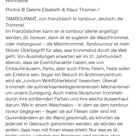
Wohnseifer
2018 Ausstellung in der Schaustelle (Gruppenausstellung),
Vienna, AT
Photos © Galerie Elisabeth & Klaus Thoman /
2018 AiR Kunsthalle Exnergasse, presentation and artist talk,
TAMBOURMAT, von französisch
, deutsch: die
le tambour
Vienna, AT
Trommel.
2018 GOODBYE ALBRECHTSFELD – Artist in Residence
Im Französischen kann an
allerlei angefügt
le tambour
Program, Bäckerstraße 4, Vienna, AT
werden, zb.
, dann ist es sogleich die Waschtrommel,
laveuer
2017
, Galerie
Wie vermochten wir das Meer auszutrinken
oder
– die Mischtrommel.
ist mein
melangeuer
Tambourmat
5020 Salzburg, AT
fiktiver Überbegriff für alles, was trommelnd durch die Welt
2017 dobedobedobe, Kunstverein Baden, AT
geht. Von Ausstellungen erwarten wir im 21. Jahrhundert
2017 Die Erinnerung des morgigen Tages, Kunstverein
ebenso, dass sie Eventcharakter haben, wie von
Baden, AT
Einkaufshäusern, Parks, aber auch Filme, Feiern, Feste sollen
2017 Kleine Gesellschaft für Reliquien, Hamburg, GER
ein Erlebnis sein. Sogar ein Besuch im Ärztinnenzentrum
wird als „rundum-Wohlfühlerlebnis“ beworben. Überall
Scholarships/Awards
trommeln die aufmerksamkeitsgenerierenden Mechanismen
2024 Award of recognition (Lower Austria)
um unsere Zuneigung. Auch meine Skulpturen trommeln
2024 – 2030 funded Studio by BMKOES
durch ihre schillernden Farben und ihre weiche Aussenhaut
2024 AIR Athens, GRC (AiR program BKMOES Austria)
darum. Wie in einem Waschsalon – in dem sie dem
tambour
2023 Nominated for the Kardinal König art award
begegnen – liegen sie auf Fliesen oder sind mit
laveur
2023 AiR London, GBR (AiR program BKA Austria)
Gummibändern an die Wand geschnallt, als könnten sie
2022 AiR Chicago, USA (AiR program Lower Austria)
jederzeit in Gebrauch genommen werden; als würden sie
2022 Arbeitsstipendium, city of Vienna
wollen, dass man mit ihnen etwas erlebt. Nur was es ist,
2021 Startstipendium, BKA Austria
bleibt unklar. Lediglich das Begehren wird spürbar, aber