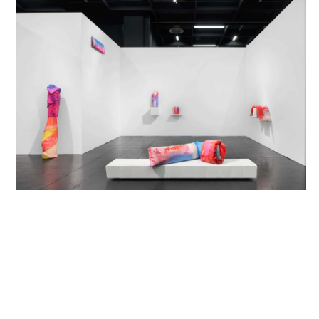
2021 a brief affaire, Galerie 5020 Salzburg with Projektraum
Viktor Bucher, A
2021 Parallel Vienna with Kunstverein Baden, A
2021 In der Schwebe, Badner Kunstverein, A
2021 Ave #8, Magazin (original Linolcut-Publikation), Vienna,
A
2021 me and the place, fluc, Vienna, A
2021 Parallel Edition, Messe, vertreten durch Galerie
Elisabeth & Klaus Thoman und Projektraum Viktor Bucher,
Vienna, A
2021 Encounter #4, Projektraum Viktor Bucher, Vienna, AT
2021 pending objects I+II, Galerie 5020 Salzburg, AT and
newnow artspace, Frankfurt, GER
2021 Julia Haugeneder – Arnold Reinthaler, Badener
Kunstverein, AT
2021 Idylle, blau, Galerie Elisabeth & Klaus Thoman,
Innsbruck, AT (S)
2021 black & white, NÖ Art, curated by Silvie Aigner,
Wanderausstellung Lower Austria, AT
2020 Zuckerlgschäft, with Sarah Fripon, Kunstraum Super,
Vienna, AT
2020 JULIA, with Julia Brennacher, Galerie Sophia Vonier,
Salzburg, AT