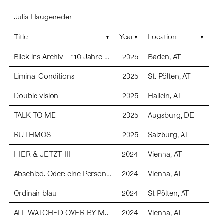
Skip
Julia Haugeneder
to
content
News
Title
Year
Location
Contact
Images
mail (at) juliahaugeneder.com
Blick ins Archiv – 110 Jahre Kunstverein Baden
2025
Baden, AT
+43 676 35 63 8 63
Instagram:
@julia_haugeneder
Texts
Liminal Conditions
2025
St. Pölten, AT
About
Double vision
2025
Hallein, AT
Galerie Elisabeth & Klaus Thoman, Innsbruck/ Vienna
Galerie Sophia Vonier, Salzburg
TALK TO ME
2025
Augsburg, DE
Exhibitions (S=solo)
RUTHMOS
2025
Salzburg, AT
HIER & JETZT III
2024
Vienna, AT
2025 Kunstverein Augsburg (s)
2025 Duoshow gemeinsam mit Raphaela Riepel, Galerie
Abschied. Oder: eine Person und ein Esel wissen mehr als eine Person allein und sie stehen keiner stummen und blinden Welt gegenüber und sie leben in Reihenhäusern
2024
Vienna, AT
Sophia Vonier, Salzburg, A
2024 antisocial, Athens, GR
Ordinair blau
2024
St Pölten, AT
2024 Hier und Jetzt, Wien, Vienna, A
2024 The rabbit’s eyes are one thing, the owl’s another. Or:
ALL WATCHED OVER BY MACHINES OF LOVING GRACE*
2024
Vienna, AT
you can’t compare peas with j pearls, yellow brick,