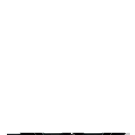
Artists Do Now?”, Galerie Elisabeth & Klaus Thoman, Vienna,
A
2022 Fender, Galerie Sophia Vonier, Salzburg, A (s)
2022
how exactly like the object how beautiful! how exactly
, Kunsthalle Exnergasse, Vienna, A
like the object how ugly
2022 air 101 @ Kirche, Gmunden, A
2022 SOUVENIR, Galerie Elisabeth & Klaus Thoman, Vienna,
A (s)
2022 DOK Niederösterreich, mit Kunstverein Baden, St.
Pölten, A
2022 Sammlungausstellung Landesgalerie
Niederösterreich, Krems, AT
2022 Sammlungsausstellung Museum der moderne
Salzburg, AT
2022 Figurativ/Abstrakt, DOK Niederösterreich, St. Pölten,
AT
2022 Kammerhofmuseum, Gmunden, AT
2022 Messebeteiligung ARCO Madrid mit Galerie Elisabeth &
Klaus Thoman, E
2021 Messebeteiligung Art Cologne, DEU
2021 Sculptures, Galerie Elisabeth & Klaus Thoman
Innsbruck, A