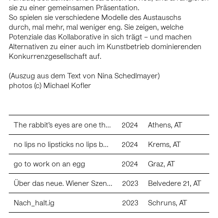
2018 Ausstellung in der Schaustelle (Gruppenausstellung),
sie zu einer gemeinsamen Präsentation.
Vienna, AT
So spielen sie verschiedene Modelle des Austauschs
2018 AiR Kunsthalle Exnergasse, presentation and artist talk,
durch, mal mehr, mal weniger eng. Sie zeigen, welche
Vienna, AT
Potenziale das Kollaborative in sich trägt – und machen
2018 GOODBYE ALBRECHTSFELD – Artist in Residence
Alternativen zu einer auch im Kunstbetrieb dominierenden
Program, Bäckerstraße 4, Vienna, AT
Konkurrenzgesellschaft auf.
2017
, Galerie
Wie vermochten wir das Meer auszutrinken
5020 Salzburg, AT
(Auszug aus dem Text von Nina Schedlmayer)
2017 dobedobedobe, Kunstverein Baden, AT
photos (c) Michael Kofler
2017 Die Erinnerung des morgigen Tages, Kunstverein
Baden, AT
2017 Kleine Gesellschaft für Reliquien, Hamburg, GER
The rabbit’s eyes are one thing, the owl’s another. Or: you can’t compare peas with pearls.
2024
Athens, AT
Scholarships/Awards
no lips no lipsticks no lips buts sticks
2024
Krems, AT
2024 Award of recognition (Lower Austria)
2024 – 2030 funded Studio by BMKOES
go to work on an egg
2024
Graz, AT
2024 AIR Athens, GRC (AiR program BKMOES Austria)
2023 Nominated for the Kardinal König art award
Über das neue. Wiener Szenen und darüber hinaus
2023
Belvedere 21, AT
2023 AiR London, GBR (AiR program BKA Austria)
2022 AiR Chicago, USA (AiR program Lower Austria)
Nach_halt.ig
2023
Schruns, AT
2022 Arbeitsstipendium, city of Vienna
2021 Startstipendium, BKA Austria