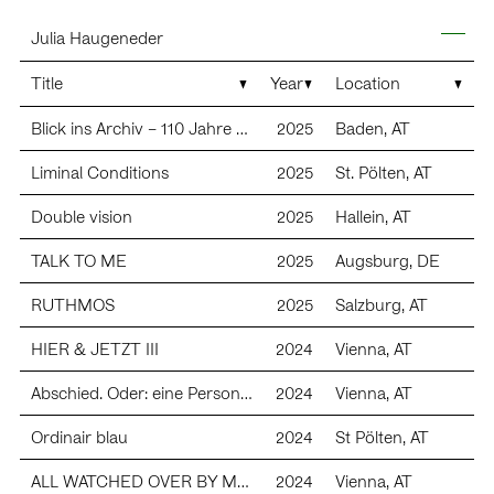
Skip
Julia Haugeneder
to
content
News
Title
Year
Location
Contact
Images
mail (at) juliahaugeneder.com
Blick ins Archiv – 110 Jahre Kunstverein Baden
2025
Baden, AT
+43 676 35 63 8 63
Instagram:
@julia_haugeneder
Texts
Liminal Conditions
2025
St. Pölten, AT
About
Double vision
2025
Hallein, AT
Galerie Elisabeth & Klaus Thoman, Innsbruck/ Vienna
Galerie Sophia Vonier, Salzburg
TALK TO ME
2025
Augsburg, DE
Exhibitions (S=solo)
RUTHMOS
2025
Salzburg, AT
HIER & JETZT III
2024
Vienna, AT
2025 Kunstverein Augsburg (s)
2025 Duoshow gemeinsam mit Raphaela Riepel, Galerie
Abschied. Oder: eine Person und ein Esel wissen mehr als eine Person allein und sie stehen keiner stummen und blinden Welt gegenüber und sie leben in Reihenhäusern
2024
Vienna, AT
Sophia Vonier, Salzburg, A
2024 antisocial, Athens, GR
Ordinair blau
2024
St Pölten, AT
2024 Hier und Jetzt, Wien, Vienna, A
2024 The rabbit’s eyes are one thing, the owl’s another. Or:
ALL WATCHED OVER BY MACHINES OF LOVING GRACE*
2024
Vienna, AT
you can’t compare peas with j pearls, yellow brick,