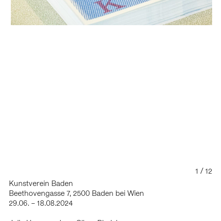
2021 a brief affaire, Galerie 5020 Salzburg with Projektraum
Viktor Bucher, A
2021 Parallel Vienna with Kunstverein Baden, A
2021 In der Schwebe, Badner Kunstverein, A
2021 Ave #8, Magazin (original Linolcut-Publikation), Vienna,
A
2021 me and the place, fluc, Vienna, A
2021 Parallel Edition, Messe, vertreten durch Galerie
Elisabeth & Klaus Thoman und Projektraum Viktor Bucher,
Vienna, A
2021 Encounter #4, Projektraum Viktor Bucher, Vienna, AT
2021 pending objects I+II, Galerie 5020 Salzburg, AT and
newnow artspace, Frankfurt, GER
2021 Julia Haugeneder – Arnold Reinthaler, Badener
Kunstverein, AT
2021 Idylle, blau, Galerie Elisabeth & Klaus Thoman,
Innsbruck, AT (S)
2021 black & white, NÖ Art, curated by Silvie Aigner,
1
12
Wanderausstellung Lower Austria, AT
Kunstverein Baden
2020 Zuckerlgschäft, with Sarah Fripon, Kunstraum Super,
Beethovengasse 7, 2500 Baden bei Wien
Vienna, AT
29.06. – 18.08.2024
2020 JULIA, with Julia Brennacher, Galerie Sophia Vonier,
Salzburg, AT