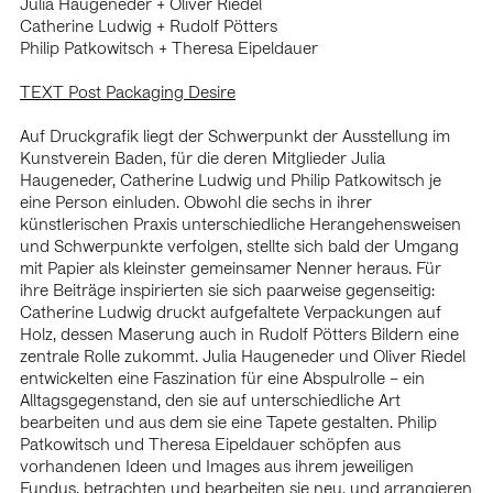
Julia Haugeneder + Oliver Riedel
2020 art fair with Projektraum Viktor Bucher, artist-
Catherine Ludwig + Rudolf Pötters
statement (solo), Parallel, Vienna, AT
Philip Patkowitsch + Theresa Eipeldauer
2020 Futur 3 festival, Kiel, GER
2020 Poolhouse, art-lodge, Carinthia, AT (S)
TEXT Post Packaging Desire
2020 Superficial, Projektraum Viktor Bucher, Vienna, AT
2020 Vehikel, Library Academy of Fine Arts Vienna, Vienna,
Auf Druckgrafik liegt der Schwerpunkt der Ausstellung im
AT
Kunstverein Baden, für die deren Mitglieder Julia
2019 flooring, MUSA, Startgalerie, Vienna, AT (S)
Haugeneder, Catherine Ludwig und Philip Patkowitsch je
2019 Asynchron, Quellenstraße 2a, Vienna, AT
eine Person einluden. Obwohl die sechs in ihrer
2019 art fait with Parnass, Parallel, Vienna, AT
künstlerischen Praxis unterschiedliche Herangehensweisen
2019
Die Liebe ist ihrem Wesen nach… vermutlich die
und Schwerpunkte verfolgen, stellte sich bald der Umgang
, Badner Kunstverein,
mächtigste aller antipolitischen Kräfte
mit Papier als kleinster gemeinsamer Nenner heraus. Für
AT
ihre Beiträge inspirierten sie sich paarweise gegenseitig:
2019 Abschlussarbeiten Vol. II, Xposit, Vienna, AT
Catherine Ludwig druckt aufgefaltete Verpackungen auf
2019 Popcorn, Bureau veritas, Vienna, AT
Holz, dessen Maserung auch in Rudolf Pötters Bildern eine
2019 Outer spaces of other places, Library Academy of Fine
zentrale Rolle zukommt. Julia Haugeneder und Oliver Riedel
Arts Vienna, Vienna, A
entwickelten eine Faszination für eine Abspulrolle – ein
2019
100 Jahre Frauenwahlrecht in
Sie meinen es politisch!
Alltagsgegenstand, den sie auf unterschiedliche Art
Österreich, Volkskundemuseum Vienna, AT
bearbeiten und aus dem sie eine Tapete gestalten. Philip
2018 Clinamen, Gellertstraße (pop-up space) Karlsruhe, GER
Patkowitsch und Theresa Eipeldauer schöpfen aus
2018 LOOSE BUT TIGHT, Kunstverein Baden, AT
vorhandenen Ideen und Images aus ihrem jeweiligen
2018
, Kunstfabrik Groß-Siegharts, AT
how to live together
Fundus, betrachten und bearbeiten sie neu, und arrangieren