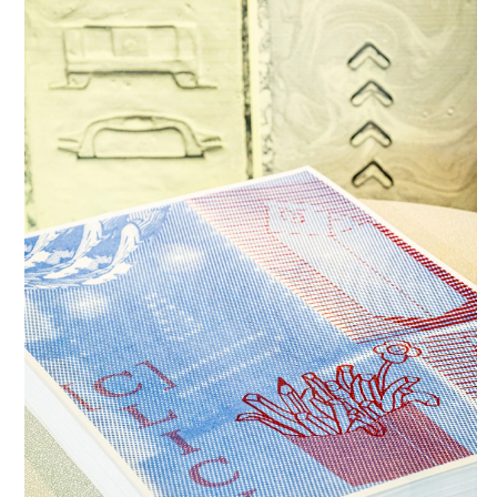
Artists Do Now?”, Galerie Elisabeth & Klaus Thoman, Vienna,
A
2022 Fender, Galerie Sophia Vonier, Salzburg, A (s)
2022
how exactly like the object how beautiful! how exactly
, Kunsthalle Exnergasse, Vienna, A
like the object how ugly
2022 air 101 @ Kirche, Gmunden, A
2022 SOUVENIR, Galerie Elisabeth & Klaus Thoman, Vienna,
A (s)
2022 DOK Niederösterreich, mit Kunstverein Baden, St.
Pölten, A
2022 Sammlungausstellung Landesgalerie
Niederösterreich, Krems, AT
2022 Sammlungsausstellung Museum der moderne
Salzburg, AT
2022 Figurativ/Abstrakt, DOK Niederösterreich, St. Pölten,
AT
2022 Kammerhofmuseum, Gmunden, AT
2022 Messebeteiligung ARCO Madrid mit Galerie Elisabeth &
Klaus Thoman, E
2021 Messebeteiligung Art Cologne, DEU
2021 Sculptures, Galerie Elisabeth & Klaus Thoman
Innsbruck, A