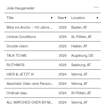
Skip
Julia Haugeneder
to
content
News
Title
Year
Location
Contact
Images
mail (at) juliahaugeneder.com
Blick ins Archiv – 110 Jahre Kunstverein Baden
2025
Baden, AT
+43 676 35 63 8 63
Instagram:
@julia_haugeneder
Texts
Liminal Conditions
2025
St. Pölten, AT
About
Double vision
2025
Hallein, AT
Galerie Elisabeth & Klaus Thoman, Innsbruck/ Vienna
Galerie Sophia Vonier, Salzburg
TALK TO ME
2025
Augsburg, DE
Exhibitions (S=solo)
RUTHMOS
2025
Salzburg, AT
HIER & JETZT III
2024
Vienna, AT
2025 Kunstverein Augsburg (s)
2025 Duoshow gemeinsam mit Raphaela Riepel, Galerie
Abschied. Oder: eine Person und ein Esel wissen mehr als eine Person allein und sie stehen keiner stummen und blinden Welt gegenüber und sie leben in Reihenhäusern
2024
Vienna, AT
Sophia Vonier, Salzburg, A
2024 antisocial, Athens, GR
Ordinair blau
2024
St Pölten, AT
2024 Hier und Jetzt, Wien, Vienna, A
2024 The rabbit’s eyes are one thing, the owl’s another. Or:
ALL WATCHED OVER BY MACHINES OF LOVING GRACE*
2024
Vienna, AT
you can’t compare peas with j pearls, yellow brick,