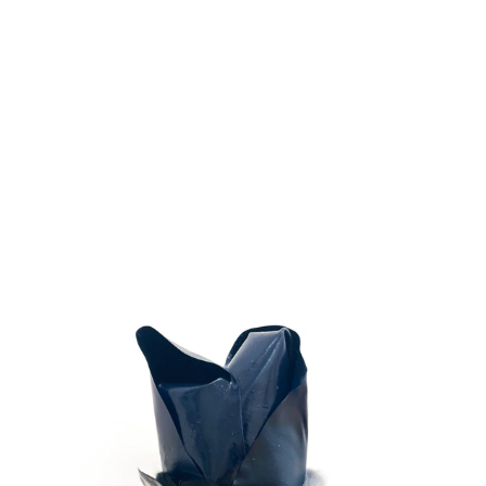
Artists Do Now?”, Galerie Elisabeth & Klaus Thoman, Vienna,
A
2022 Fender, Galerie Sophia Vonier, Salzburg, A (s)
2022
how exactly like the object how beautiful! how exactly
, Kunsthalle Exnergasse, Vienna, A
like the object how ugly
2022 air 101 @ Kirche, Gmunden, A
2022 SOUVENIR, Galerie Elisabeth & Klaus Thoman, Vienna,
A (s)
2022 DOK Niederösterreich, mit Kunstverein Baden, St.
Pölten, A
2022 Sammlungausstellung Landesgalerie
Niederösterreich, Krems, AT
2022 Sammlungsausstellung Museum der moderne
Salzburg, AT
2022 Figurativ/Abstrakt, DOK Niederösterreich, St. Pölten,
AT
2022 Kammerhofmuseum, Gmunden, AT
2022 Messebeteiligung ARCO Madrid mit Galerie Elisabeth &
Klaus Thoman, E
2021 Messebeteiligung Art Cologne, DEU
2021 Sculptures, Galerie Elisabeth & Klaus Thoman
Innsbruck, A