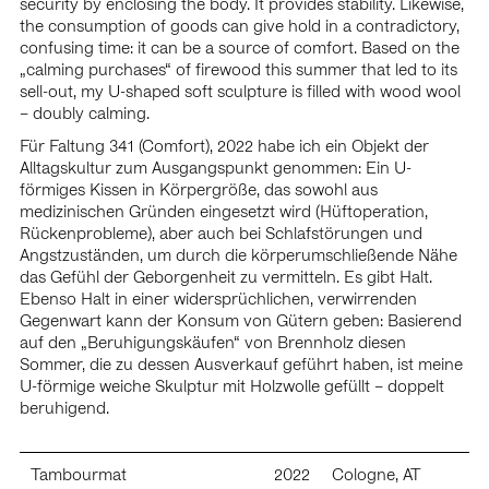
security by enclosing the body. It provides stability. Likewise,
2018 Ausstellung in der Schaustelle (Gruppenausstellung),
the consumption of goods can give hold in a contradictory,
Vienna, AT
confusing time: it can be a source of comfort. Based on the
2018 AiR Kunsthalle Exnergasse, presentation and artist talk,
„calming purchases“ of firewood this summer that led to its
Vienna, AT
sell-out, my U-shaped soft sculpture is filled with wood wool
2018 GOODBYE ALBRECHTSFELD – Artist in Residence
– doubly calming.
Program, Bäckerstraße 4, Vienna, AT
2017
, Galerie
Für Faltung 341 (Comfort), 2022 habe ich ein Objekt der
Wie vermochten wir das Meer auszutrinken
5020 Salzburg, AT
Alltagskultur zum Ausgangspunkt genommen: Ein U-
2017 dobedobedobe, Kunstverein Baden, AT
förmiges Kissen in Körpergröße, das sowohl aus
2017 Die Erinnerung des morgigen Tages, Kunstverein
medizinischen Gründen eingesetzt wird (Hüftoperation,
Baden, AT
Rückenprobleme), aber auch bei Schlafstörungen und
2017 Kleine Gesellschaft für Reliquien, Hamburg, GER
Angstzuständen, um durch die körperumschließende Nähe
das Gefühl der Geborgenheit zu vermitteln. Es gibt Halt.
Ebenso Halt in einer widersprüchlichen, verwirrenden
Scholarships/Awards
Gegenwart kann der Konsum von Gütern geben: Basierend
2024 Award of recognition (Lower Austria)
auf den „Beruhigungskäufen“ von Brennholz diesen
2024 – 2030 funded Studio by BMKOES
Sommer, die zu dessen Ausverkauf geführt haben, ist meine
2024 AIR Athens, GRC (AiR program BKMOES Austria)
U-förmige weiche Skulptur mit Holzwolle gefüllt – doppelt
2023 Nominated for the Kardinal König art award
beruhigend.
2023 AiR London, GBR (AiR program BKA Austria)
2022 AiR Chicago, USA (AiR program Lower Austria)
2022 Arbeitsstipendium, city of Vienna
Tambourmat
2022
Cologne, AT
2021 Startstipendium, BKA Austria