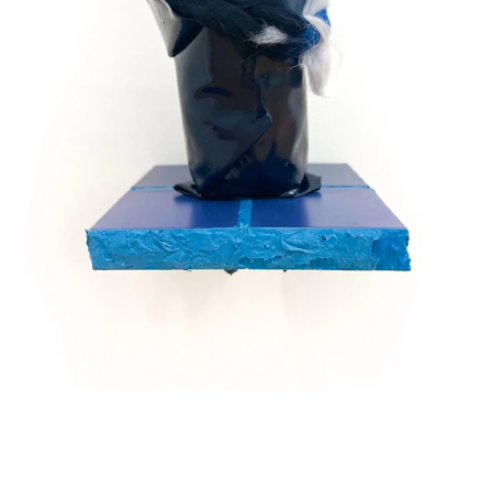
2021 a brief affaire, Galerie 5020 Salzburg with Projektraum
Viktor Bucher, A
2021 Parallel Vienna with Kunstverein Baden, A
2021 In der Schwebe, Badner Kunstverein, A
2021 Ave #8, Magazin (original Linolcut-Publikation), Vienna,
A
2021 me and the place, fluc, Vienna, A
2021 Parallel Edition, Messe, vertreten durch Galerie
Elisabeth & Klaus Thoman und Projektraum Viktor Bucher,
Vienna, A
2021 Encounter #4, Projektraum Viktor Bucher, Vienna, AT
2021 pending objects I+II, Galerie 5020 Salzburg, AT and
newnow artspace, Frankfurt, GER
2021 Julia Haugeneder – Arnold Reinthaler, Badener
Kunstverein, AT
2021 Idylle, blau, Galerie Elisabeth & Klaus Thoman,
Innsbruck, AT (S)
2021 black & white, NÖ Art, curated by Silvie Aigner,
Wanderausstellung Lower Austria, AT
2020 Zuckerlgschäft, with Sarah Fripon, Kunstraum Super,
Vienna, AT
2020 JULIA, with Julia Brennacher, Galerie Sophia Vonier,
Salzburg, AT