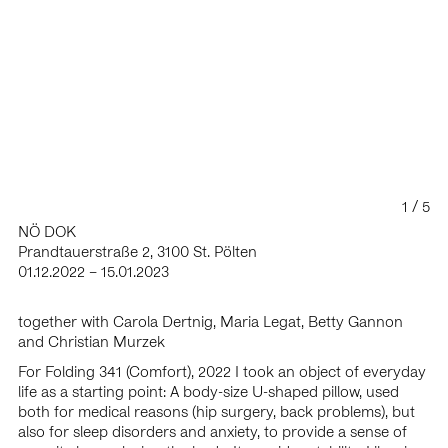
2020 art fair with Projektraum Viktor Bucher, artist-
statement (solo), Parallel, Vienna, AT
2020 Futur 3 festival, Kiel, GER
2020 Poolhouse, art-lodge, Carinthia, AT (S)
2020 Superficial, Projektraum Viktor Bucher, Vienna, AT
2020 Vehikel, Library Academy of Fine Arts Vienna, Vienna,
AT
2019 flooring, MUSA, Startgalerie, Vienna, AT (S)
2019 Asynchron, Quellenstraße 2a, Vienna, AT
2019 art fait with Parnass, Parallel, Vienna, AT
1
5
2019
Die Liebe ist ihrem Wesen nach… vermutlich die
NÖ DOK
, Badner Kunstverein,
mächtigste aller antipolitischen Kräfte
Prandtauerstraße 2, 3100 St. Pölten
AT
01.12.2022 – 15.01.2023
2019 Abschlussarbeiten Vol. II, Xposit, Vienna, AT
2019 Popcorn, Bureau veritas, Vienna, AT
2019 Outer spaces of other places, Library Academy of Fine
together with
Carola Dertnig
,
Maria Legat
,
Betty Gannon
Arts Vienna, Vienna, A
and
Christian Murzek
2019
100 Jahre Frauenwahlrecht in
Sie meinen es politisch!
For Folding 341 (Comfort), 2022 I took an object of everyday
Österreich, Volkskundemuseum Vienna, AT
life as a starting point: A body-size U-shaped pillow, used
2018 Clinamen, Gellertstraße (pop-up space) Karlsruhe, GER
both for medical reasons (hip surgery, back problems), but
2018 LOOSE BUT TIGHT, Kunstverein Baden, AT
also for sleep disorders and anxiety, to provide a sense of
2018
, Kunstfabrik Groß-Siegharts, AT
how to live together